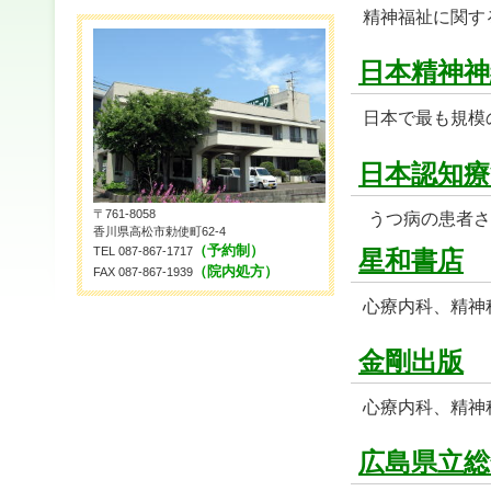
精神福祉に関す
日本精神神
日本で最も規模
日本認知療
〒761-8058
うつ病の患者さ
香川県高松市勅使町62-4
（予約制）
TEL 087-867-1717
星和書店
（院内処方）
FAX 087-867-1939
心療内科、精神
金剛出版
心療内科、精神
広島県立総