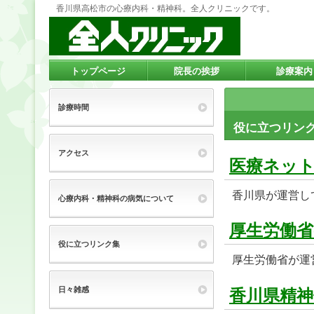
香川県高松市の心療内科・精神科。全人クリニックです。
トップページ
院長の挨拶
診療案内
診療時間
役に立つリン
アクセス
医療ネッ
香川県が運営し
心療内科・精神科の病気について
厚生労働省
役に立つリンク集
厚生労働省が運
日々雑感
香川県精